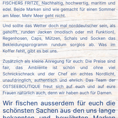
FISCHERS FRITZE. Nachhaltig, hochwertig, maritim und
edel. Beide Marken sind wie gemacht für einen Sommer
am Meer. Mehr Meer geht nicht.
Und sollte das Wetter doch mal norddeutscher sein, als
gehofft, runden Jacken (modisch oder mit Funktion),
Regenhosen, Caps, Mützen, Schals und Socken das
Bekleidungsprogramm rundum sorglos ab. Was im
Koffer fehlt, gibt es bei uns.
Zusätzlich als kleine Anregung für euch: Die Preise sind
fair, das Ambiente ist schön und ohne viel
Schnickschnack und der Chef ein echtes Nordlicht,
unaufdringlich, authentisch und ehrlich. Das Team der
OSTSEEBOUTIQUE freut sich auf euch und auf eure
Frauen natürlich auch, denn wir haben auch für Damen.
Wir fischen ausserdem für euch die
schönsten Sachen aus den uns lange
bekannten und bewährten Marken