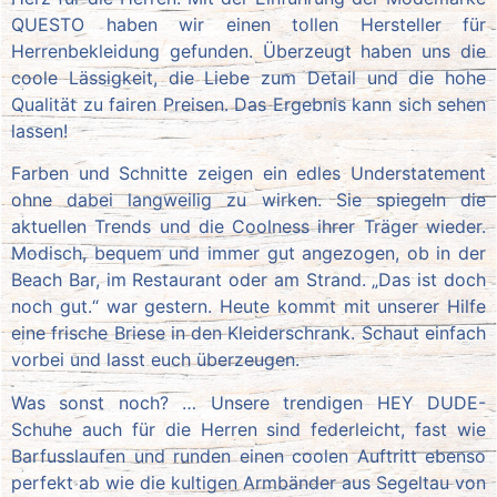
QUESTO haben wir einen tollen Hersteller für
Herrenbekleidung gefunden. Überzeugt haben uns die
coole Lässigkeit, die Liebe zum Detail und die hohe
Qualität zu fairen Preisen. Das Ergebnis kann sich sehen
lassen!
Farben und Schnitte zeigen ein edles Understatement
ohne dabei langweilig zu wirken. Sie spiegeln die
aktuellen Trends und die Coolness ihrer Träger wieder.
Modisch, bequem und immer gut angezogen, ob in der
Beach Bar, im Restaurant oder am Strand. „Das ist doch
noch gut.“ war gestern. Heute kommt mit unserer Hilfe
eine frische Briese in den Kleiderschrank. Schaut einfach
vorbei und lasst euch überzeugen.
Was sonst noch? … Unsere trendigen HEY DUDE-
Schuhe auch für die Herren sind federleicht, fast wie
Barfusslaufen und runden einen coolen Auftritt ebenso
perfekt ab wie die kultigen Armbänder aus Segeltau von